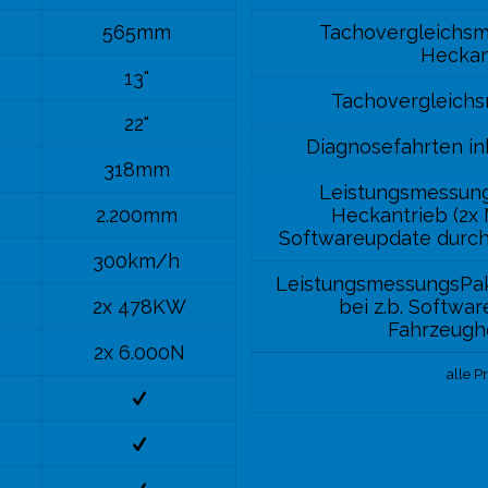
565mm
Tachovergleichsm
Heckan
13"
Tachovergleichs
22"
Diagnosefahrten i
318mm
Leistungsmessung
2.200mm
Heckantrieb (2x 
Softwareupdate durch
300km/h
LeistungsmessungsPak
2x 478KW
bei z.b. Softwa
Fahrzeughe
2x 6.000N
alle P